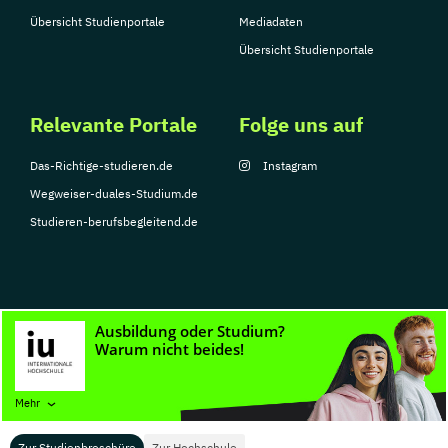
Übersicht Studienportale
Mediadaten
Übersicht Studienportale
Relevante Portale
Folge uns auf
Das-Richtige-studieren.de
Instagram
Wegweiser-duales-Studium.de
Studieren-berufsbegleitend.de
© Copyright 2026, TarGroup Media GmbH
Impressum
Datenschutzerklärung
Nutzungsbedingungen
Barrierefreihe
Mehr
Zur Studienbroschüre
Zur Hochschule