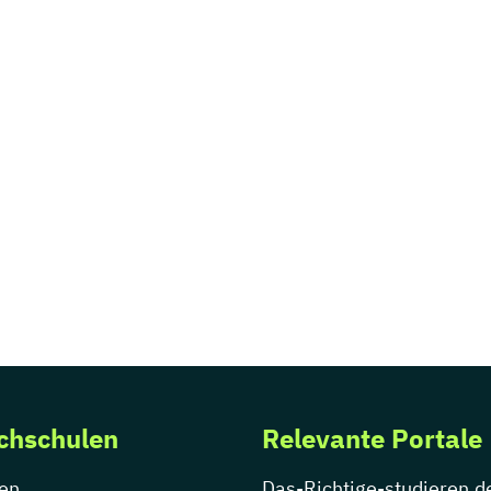
chschulen
Relevante Portale
en
Das-Richtige-studieren.d