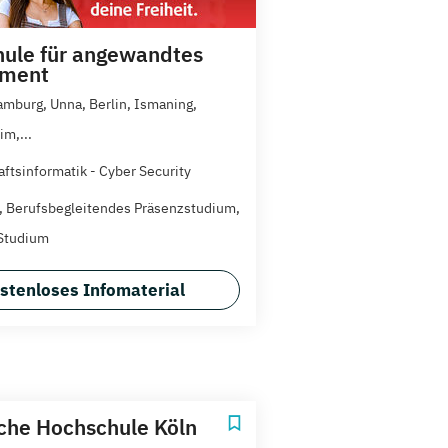
ule für angewandtes
ment
amburg, Unna, Berlin, Ismaning,
m,...
aftsinformatik - Cyber Security
t, Berufsbegleitendes Präsenzstudium,
Studium
stenloses Infomaterial
che Hochschule Köln