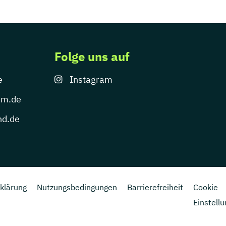
Folge uns auf
e
Instagram
um.de
nd.de
klärung
Nutzungsbedingungen
Barrierefreiheit
Cookie
Einstell