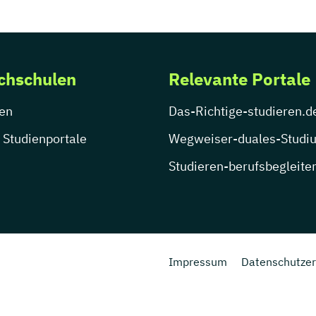
chschulen
Relevante Portale
en
Das-Richtige-studieren.d
 Studienportale
Wegweiser-duales-Studi
Studieren-berufsbegleite
Impressum
Datenschutzer