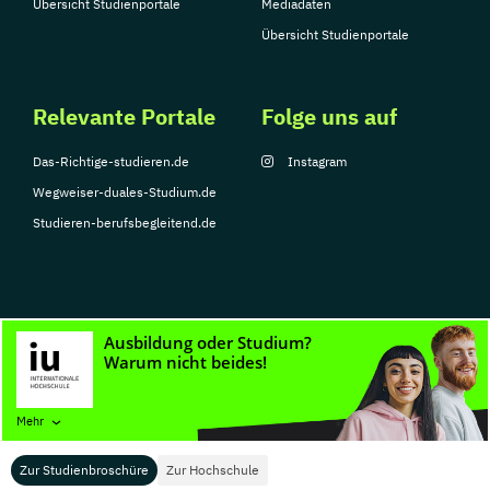
Übersicht Studienportale
Mediadaten
Übersicht Studienportale
Relevante Portale
Folge uns auf
Das-Richtige-studieren.de
Instagram
Wegweiser-duales-Studium.de
Studieren-berufsbegleitend.de
© Copyright 2026, TarGroup Media GmbH
Impressum
Datenschutzerklärung
Nutzungsbedingungen
Barrierefreihe
Mehr
Zur Studienbroschüre
Zur Hochschule