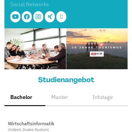
Social Networks
Studienangebot
Bachelor
Master
Infotage
Wirtschaftsinformatik
(Vollzeit, Duales Studium)