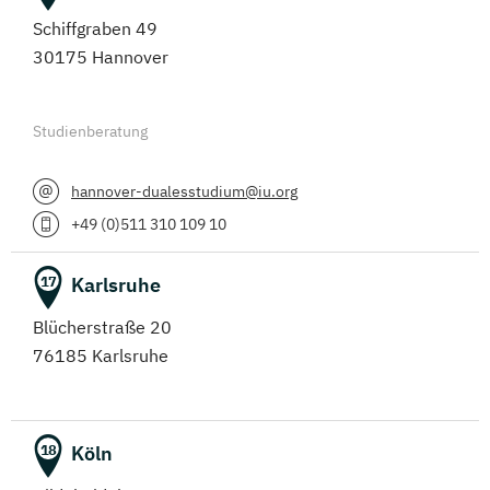
Schiffgraben 49
30175 Hannover
Studienberatung
hannover-dualesstudium@iu.org
+49 (0)511 310 109 10
Karlsruhe
17
Blücherstraße 20
76185 Karlsruhe
Köln
18