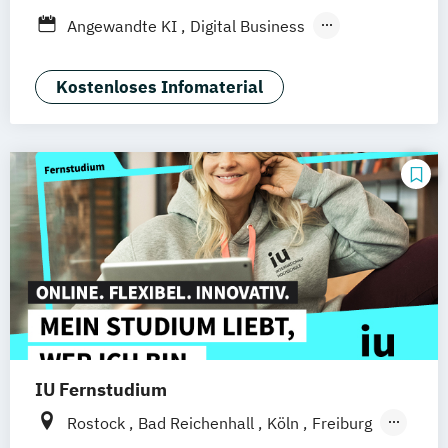
Düsseldorf
München
Dortmund
Bonn
Angewandte KI
Digital Business
Nürnberg
Digitale Öffentliche Verwaltung
IT-Forensik
IT-Management & Consulting
Kostenloses Infomaterial
IT-Sicherheit und Forensik
Wirtschaftsinformatik
IU Fernstudium
Rostock
Bad Reichenhall
Köln
Freiburg