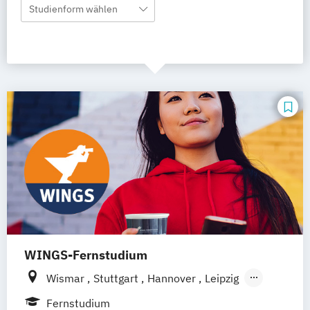
Studienform wählen
WINGS-Fernstudium
Wismar
Stuttgart
Hannover
Leipzig
Frankfurt am Main
Berlin
Hamburg
Fernstudium