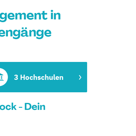
agement in
iengänge
3 Hochschulen
ock - Dein