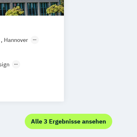
n
Hannover
Göttingen
mund
sign
cience
Development
atik
ationsdesign
 Design
Alle 3 Ergebnisse ansehen
ormatik