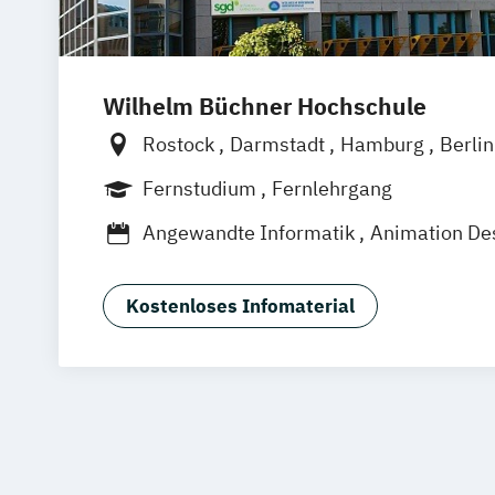
Wilhelm Büchner Hochschule
Rostock
Darmstadt
Hamburg
Berli
Bonn
Nürnberg
München
Stuttgart
Fernstudium
Fernlehrgang
Leipzig
Freiburg
Wien
Zürich
Dort
Angewandte Informatik
Animation De
App-Entwicklung
Big Data und Data S
Digitale Medien
Game Design
Game 
Kostenloses Infomaterial
IT-Sicherheit
Industriedesign
Inform
KI und maschinelles Lernen
Kommunik
Medizinische Informatik
Nachhaltiges
Professional Software Engineering
Technische Informatik
Wirtschaftsinf