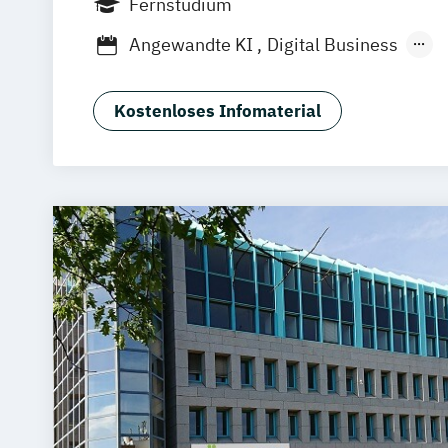
Fernstudium
München
Dortmund
Bonn
Nürnberg
Angewandte KI
Digital Business
Digitale Öffentliche Verwaltung
IT-Fo
IT-Management & Consulting
Kostenloses Infomaterial
IT-Sicherheit und Forensik
Wirtschaft