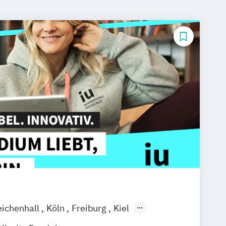
eichenhall
Köln
Freiburg
Kiel
ain
Stuttgart
Dresden
Aachen