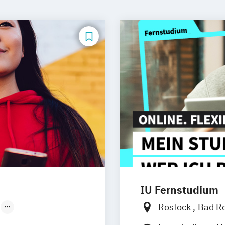
IU Fernstudium
Rostock
Bad R
Düsseldorf
Frankfurt am M