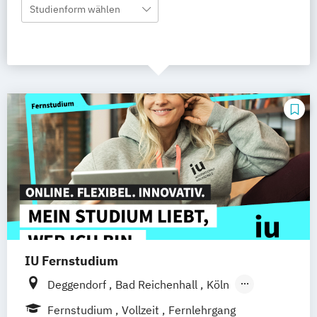
Studienform wählen
IU Fernstudium
Deggendorf
Bad Reichenhall
Köln
Rostock
Freiburg
Kiel
Fernstudium
Vollzeit
Fernlehrgang