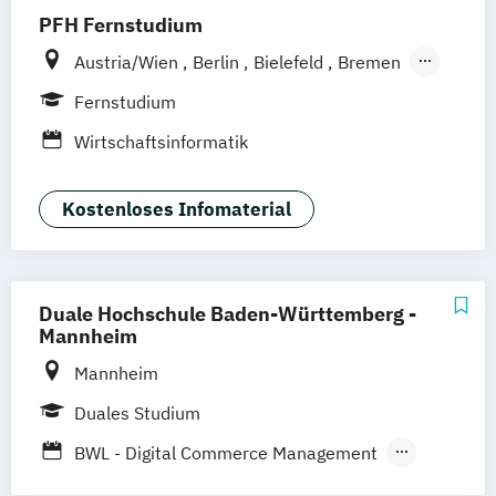
PFH Fernstudium
Austria/Wien
Berlin
Bielefeld
Bremen
Dortmund
Düsseldorf/Ratingen
Erfurt
Fernstudium
Freiburg
Friedrichshafen
Göttingen
Wirtschaftsinformatik
Hamburg
Hannover
Kaiserslautern/Kusel
Kiel
Leipzig
Kostenloses Infomaterial
Ludwigshafen/Diez
München
Nürnberg
Online-Fernstudium
Regensburg
Stade
Stuttgart
Köln
Offenbach bei Frankfurt am Main
Duale Hochschule Baden-Württemberg -
Mannheim
Schwarzheide/Oberspreewald-Lausitz bei
Dresden
Mannheim
Duales Studium
BWL - Digital Commerce Management
Data Science und Künstliche Intelligenz