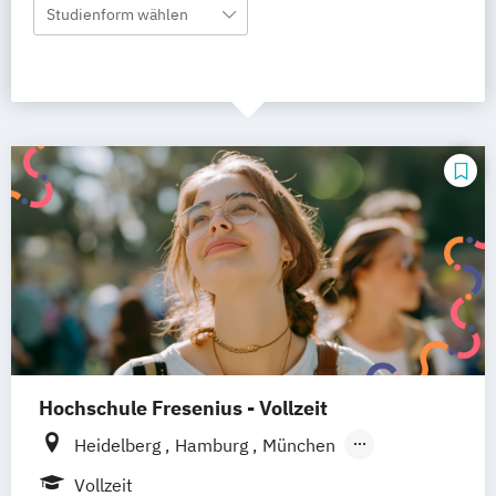
Studienform wählen
Hochschule Fresenius - Vollzeit
Heidelberg
Hamburg
München
Düsseldorf
Idstein
Berlin
Vollzeit