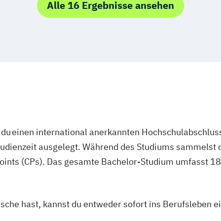
Alle 16 Ergebnisse ansehen
Wirtschaftsinfor
Wirtschaftsinfo
du einen international anerkannten Hochschulabschluss
studienzeit ausgelegt. Während des Studiums sammelst 
oints (CPs). Das gesamte Bachelor-Studium umfasst 180
asche hast, kannst du entweder sofort ins Berufsleben e
.