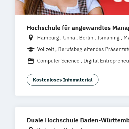
Hochschule für angewandtes Man
Hamburg
Unna
Berlin
Ismaning
M
Frankfurt
Hannover
Leipzig
Düsseld
Vollzeit
Berufsbegleitendes Präsenzs
Nürnberg
Stuttgart
Duales Studium
Computer Science
Digital Entrepreneu
Digital Innovation
Software Developm
Wirtschaftsinformatik
Kostenloses Infomaterial
Wirtschaftsinformatik - Cyber Security
Duale Hochschule Baden-Württembe