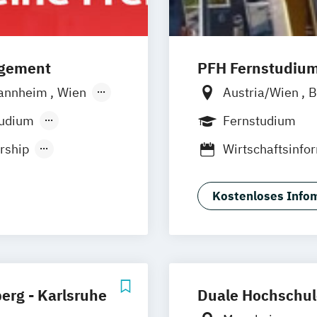
agement
PFH Fernstudiu
annheim
Wien
Austria/Wien
B
orf
Köln
Düsseldorf/Rat
tudium
Fernstudium
Friedrichshafen
rship
Wirtschaftsinfo
Kaiserslautern/
ent
Ludwigshafen/D
Online-Fernstu
Kostenloses Infom
Köln
Offenbach
Schwarzheide/O
rg - Karlsruhe
Duale Hochschu