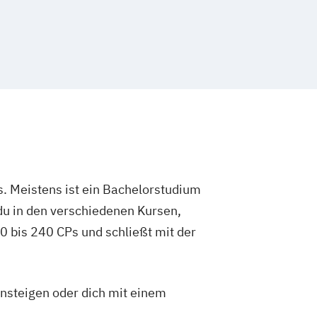
matik - Sales & Consulting
rmatik - Software Engineering
. Meistens ist ein Bachelorstudium
du in den verschiedenen Kursen,
 bis 240 CPs und schließt mit der
insteigen oder dich mit einem