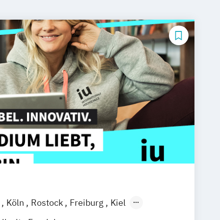
l
Köln
Rostock
Freiburg
Kiel
ain
Stuttgart
Dresden
Aachen