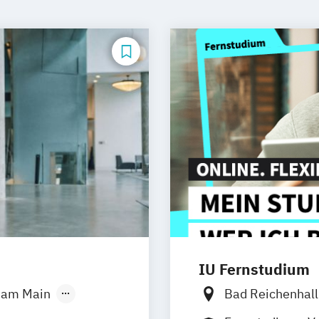
IU Fernstudium
t am Main
Bad Reichenhal
g
Hannover
Frankfurt am M