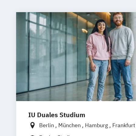
IU Duales Studium
Berlin
München
Hamburg
Frankfur
Düsseldorf
Bremen
Erfurt
Nürnber