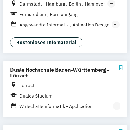
Wirtschaftsinformatik (DE/EN)
Darmstadt
Hamburg
Berlin
Hannover
Bonn
Nürnberg
München
Stuttgart
Fernstudium
Fernlehrgang
Göttingen
Leipzig
Freiburg
Wien
Angewandte Informatik
Animation Design
Zürich
Rostock
Dortmund
App-Entwicklung
Big Data und Data Science
Kostenloses Infomaterial
Digitale Medien
Game Design
Game Development
IT-Sicherheit
Industriedesign
Informatik
Duale Hochschule Baden-Württemberg -
KI und maschinelles Lernen
Lörrach
Kommunikationsdesign
Lörrach
Medizinische Informatik
Duales Studium
Nachhaltiges Design
Professional Software Engineering
Wirtschaftsinformatik - Application
Technische Informatik
Management
Wirtschaftsinformatik
Wirtschaftsinformatik - Software