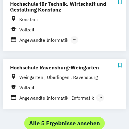
Engineering
Hochschule für Technik, Wirtschaft und
Gestaltung Konstanz
Konstanz
Vollzeit
Angewandte Informatik
Business Information Technology
Gesundheits- und Medizininformatik
Informatik
Wirtschaftsinformatik
Hochschule Ravensburg-Weingarten
Weingarten
Überlingen
Ravensburg
Vollzeit
Angewandte Informatik
Informatik
Wirtschaftsinformatik
Wirtschaftsinformatik (Lehramt)
Wirtschaftsinformatik und E-Business
Alle 5 Ergebnisse ansehen