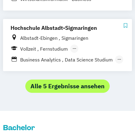
Technische Informatik
Engineering
Wirtschaftsinformatik
Hochschule Albstadt-Sigmaringen
Albstadt-Ebingen
Sigmaringen
Vollzeit
Fernstudium
Berufsbegleitendes Präsenzstudium
Business Analytics
Data Science Studium
IT Governance
Risk and Compliance Management
IT-Management
Alle 5 Ergebnisse ansehen
Wirtschaftsinformatik
Bachelor