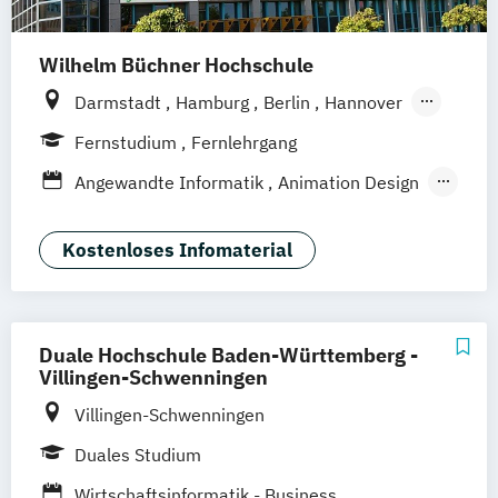
Wilhelm Büchner Hochschule
Darmstadt
Hamburg
Berlin
Hannover
Bonn
Nürnberg
München
Stuttgart
Fernstudium
Fernlehrgang
Göttingen
Leipzig
Freiburg
Wien
Angewandte Informatik
Animation Design
Zürich
Rostock
Dortmund
App-Entwicklung
Big Data und Data Science
Kostenloses Infomaterial
Digitale Medien
Game Design
Game Development
IT-Sicherheit
Industriedesign
Informatik
Duale Hochschule Baden-Württemberg -
KI und maschinelles Lernen
Villingen-Schwenningen
Kommunikationsdesign
Villingen-Schwenningen
Medizinische Informatik
Duales Studium
Nachhaltiges Design
Professional Software Engineering
Wirtschaftsinformatik - Business