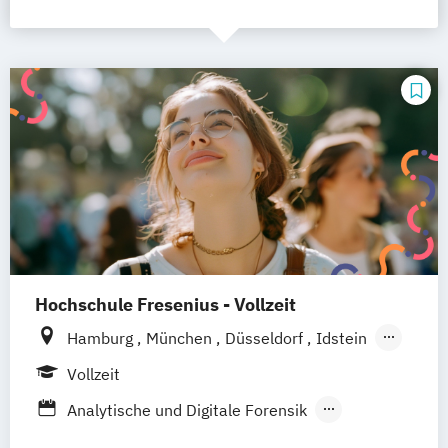
Hochschule Fresenius - Vollzeit
Hamburg
München
Düsseldorf
Idstein
Berlin
Frankfurt am Main
Köln
Vollzeit
Heidelberg
Wiesbaden
Wolfenbüttel
Analytische und Digitale Forensik
Braunschweig
Erfurt
Bioscience
Computer Science (EN)