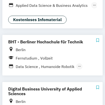
(EN)
Berufsbegleitendes Präsenzstudium
Applied Data Science & Business Analytics
Fernstudium
(EN)
Business Administration Data Analysis
Kostenloses Infomaterial
(DE/EN)
Business Intelligence & Data Science (EN)
Management Business Intelligence & Data
BHT - Berliner Hochschule für Technik
Science
Berlin
Fernstudium
Vollzeit
Data Science
Humanoide Robotik
Wirtschaftsinformatik
Digital Business University of Applied
Sciences
Berlin