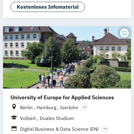
Digital Management
Kostenloses Infomaterial
Digitales Management & Leadership
E-Commerce & Logistics (EN)
Industrial Engineering & International
Management (EN)
International Business Management (EN)
SAP Engineering & Analytics (Heidelberg)
(EN)
University of Europe for Applied Sciences
Berlin
Hamburg
Iserlohn
UE Innovation Hub
Vollzeit
Duales Studium
Digital Business & Data Science (EN)