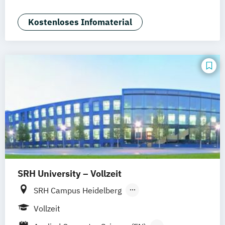
Software Engineering (Dual) (EN)
Software Engineering (EN)
Kostenloses Infomaterial
SRH University – Vollzeit
SRH Campus Heidelberg
SRH Campus Berlin
SRH Campus Bremen
Vollzeit
SRH Campus Bonn
SRH Campus Dresden