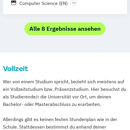
Computer Science (EN)
Computer Science - Big Data and Artificial
Intelligence (EN)
Computer Science - Cyber Security (EN)
Alle 8 Ergebnisse ansehen
Computer Science - Health Informatics
Vollzeit
Wer von einem Studium spricht, bezieht sich meistens auf
ein Vollzeitstudium bzw. Präsenzstudium. Hier besuchst du
als Studierende/r die Universität vor Ort, um deinen
Bachelor- oder Masterabschluss zu erarbeiten.
Allerdings gibt es keinen festen Stundenplan wie in der
Schule. Stattdessen bestimmst du anhand deiner