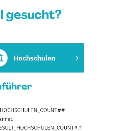
el gesucht?
Hochschulen
nführer
RESULT_HOCHSCHULEN_COUNT##
annst.
ler ##RESULT_HOCHSCHULEN_COUNT##