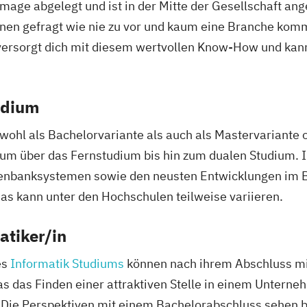
-Image abgelegt und ist in der Mitte der Gesellschaft a
innen gefragt wie nie zu vor und kaum eine Branche kom
 versorgt dich mit diesem wertvollen Know-How und kann
udium
owohl als Bachelorvariante als auch als Mastervariante 
ium über das Fernstudium bis hin zum dualen Studium. In
enbanksystemen sowie den neusten Entwicklungen im B
das kann unter den Hochschulen teilweise variieren.
atiker/in
es
Informatik Studiums
können nach ihrem Abschluss mi
as das Finden einer attraktiven Stelle in einem Untern
. Die Perspektiven mit einem Bachelorabschluss sehen 