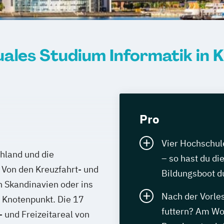
ales Studium Informatik in K
Pro
Vier Hochschule
chland und die
– so hast du di
 Von den Kreuzfahrt- und
Bildungsboot du
h Skandinavien oder ins
Nach der Vorle
r Knotenpunkt. Die 17
futtern? Am Wo
- und Freizeitareal von