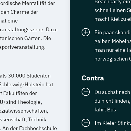
Beachparty ei
 nordische Mentalität der
schnell einen 
 den Charme der
macht Kiel zu e
hat eine
ranstaltungsszene. Dazu
Ein paar skand
tanischen Gärten. Die
gelben Möbelhau
sportveranstaltung.
man nur eine F
norwegischen O
 als 30.000 Studenten
Contra
Schleswig-Holstein hat
Du suchst nach 
t Fakultäten der
du nicht finde
U) sind Theologie,
fährt Bus
ozialwissenschaften,
ssenschaft, Technik
Im Kieler Stink
. An der Fachhochschule