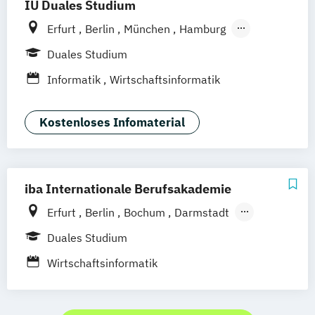
IU Duales Studium
Erfurt
Berlin
München
Hamburg
Frankfurt am Main
Düsseldorf
Bremen
Duales Studium
Nürnberg
Hannover
Dortmund
Informatik
Wirtschaftsinformatik
Mannheim
Leipzig
Online-Campus
Augsburg
Bielefeld
Braunschweig
Kostenloses Infomaterial
Dresden
Duisburg
Karlsruhe
Köln
Mainz
Münster
Stuttgart
Aachen
deutschlandweit
Bonn
iba Internationale Berufsakademie
Erfurt
Berlin
Bochum
Darmstadt
Hamburg
Heidelberg
Kassel
Köln
Duales Studium
Leipzig
München
Nürnberg
Münster
Wirtschaftsinformatik
Online-Campus