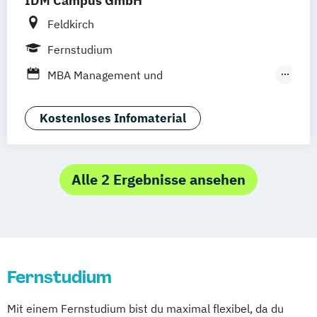
IDM Campus GmbH
Softwareentwicklung (DE/EN)
Wirtschaftsinformatik (DE/EN)
Feldkirch
Fernstudium
MBA Management und
Wirtschaftsinformatik
MBA Wirtschaftsinformatik
Kostenloses Infomaterial
Alle 2 Ergebnisse ansehen
Fernstudium
Mit einem Fernstudium bist du maximal flexibel, da du