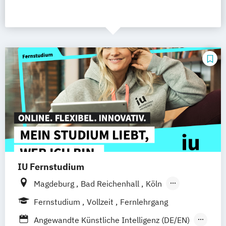
IU Fernstudium
Magdeburg
Bad Reichenhall
Köln
Rostock
Freiburg
Kiel
Fernstudium
Vollzeit
Fernlehrgang
Frankfurt am Main
Stuttgart
Dresden
Angewandte Künstliche Intelligenz (DE/EN)