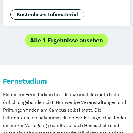
Aachen
Basel
Bielefeld
Deggendorf
Artificial Intelligence (DE/EN)
Karlsruhe
Kassel
Oberhausen
Business Intelligence
Kostenloses Infomaterial
Offenbach
Saarbrücken
Neu-Ulm
Graz
Business Intelligence (DE/EN)
Innsbruck
Wien
Zürich
Augsburg
Cyber Security (DE/EN)
Freising
Friedrichshafen
Klagenfurt
Data Management (DE/EN)
Alle 1 Ergebnisse ansehen
Münster
Trier
Würzburg
Chemnitz
Data Science (DE/EN)
Linz
deutschlandweit
Digital Business (DE/EN)
E-Commerce
Growth Hacking
Growth Hacking DE/EN
Growth Hacking for Entrepreneurs (DE/EN)
Fernstudium
IT-Betriebswirt/in
IT-Management
Information Technology Management
Mit einem Fernstudium bist du maximal flexibel, da du
(DE/EN)
örtlich ungebunden bist. Nur wenige Veranstaltungen und
Softwareentwicklung (DE/EN)
Prüfungen finden am Campus selbst statt. Die
Wirtschaftsinformatik (DE/EN)
Lehrmaterialien bekommst du entweder zugeschickt oder
online zur Verfügung gestellt. Je nach Hochschule sind