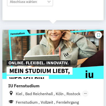
Abschluss wählen
IU Fernstudium
Kiel
Bad Reichenhall
Köln
Rostock
Freiburg
Frankfurt am Main
Stuttgart
Fernstudium
Vollzeit
Fernlehrgang