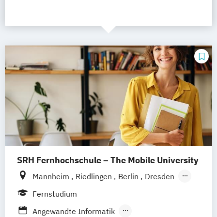
SRH Fernhochschule – The Mobile University
Mannheim
Riedlingen
Berlin
Dresden
Düsseldorf
Hamburg
Hannover
Köln
Fernstudium
München
Stuttgart
Ellwangen
Zell
Angewandte Informatik