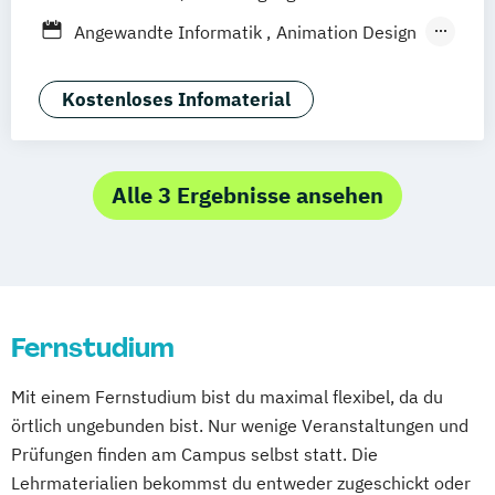
Göttingen
Leipzig
Freiburg
Wien
Angewandte Informatik
Animation Design
Zürich
Rostock
Dortmund
App-Entwicklung
Big Data und Data Science
Kostenloses Infomaterial
Digitale Medien
Game Design
Game Development
IT-Sicherheit
Industriedesign
Informatik
Alle 3 Ergebnisse ansehen
KI und maschinelles Lernen
Kommunikationsdesign
Medizinische Informatik
Nachhaltiges Design
Fernstudium
Professional Software Engineering
Technische Informatik
Mit einem Fernstudium bist du maximal flexibel, da du
Wirtschaftsinformatik
örtlich ungebunden bist. Nur wenige Veranstaltungen und
Prüfungen finden am Campus selbst statt. Die
Lehrmaterialien bekommst du entweder zugeschickt oder