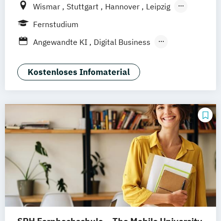
Wismar
Stuttgart
Hannover
Leipzig
Frankfurt am Main
Berlin
Hamburg
Fernstudium
Düsseldorf
München
Dortmund
Bonn
Angewandte KI
Digital Business
Nürnberg
Digitale Öffentliche Verwaltung
IT-Forensik
IT-Management & Consulting
Kostenloses Infomaterial
IT-Sicherheit und Forensik
Wirtschaftsinformatik