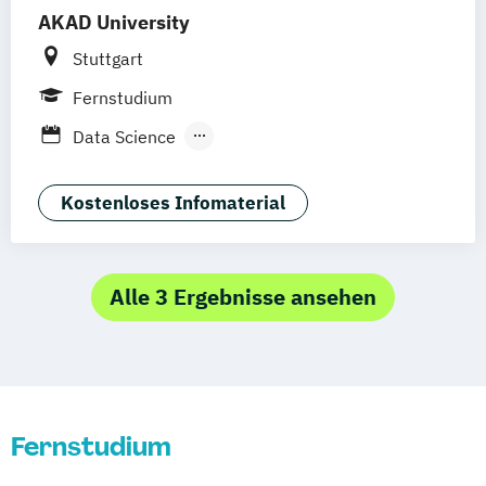
AKAD University
Stuttgart
Fernstudium
Data Science
Digital Business Management
Digital Engineering und Angewandte
Kostenloses Infomaterial
Informatik
Informatik
KI im Management
Software Engineering
Alle 3 Ergebnisse ansehen
Wirtschaftsinformatik
Wirtschaftsinformatik und IT-Management
Fernstudium