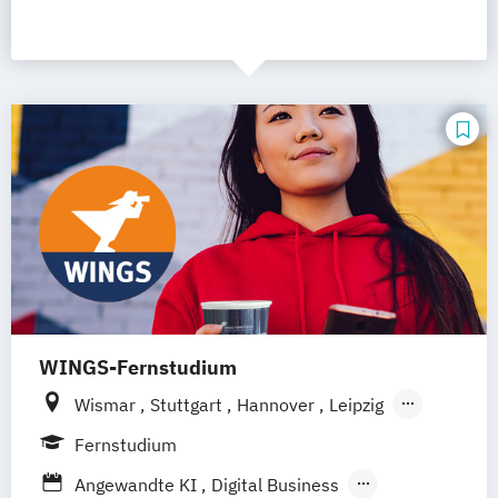
WINGS-Fernstudium
Wismar
Stuttgart
Hannover
Leipzig
Frankfurt am Main
Berlin
Hamburg
Fernstudium
Düsseldorf
München
Dortmund
Bonn
Angewandte KI
Digital Business