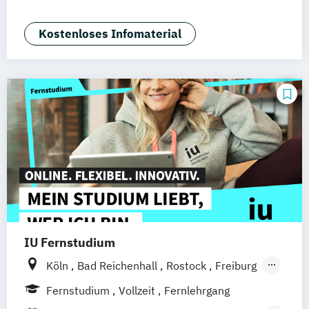
Nürnberg
Digitale Öffentliche Verwaltung
IT-Forensik
IT-Management & Consulting
Kostenloses Infomaterial
IT-Sicherheit und Forensik
Wirtschaftsinformatik
IU Fernstudium
Köln
Bad Reichenhall
Rostock
Freiburg
Kiel
Frankfurt am Main
Stuttgart
Fernstudium
Vollzeit
Fernlehrgang
Dresden
Aachen
Basel
Bielefeld