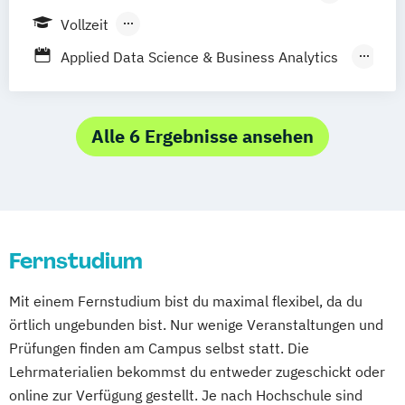
Stuttgart
Frankfurt am Main
Berlin
Vollzeit
Berufsbegleitendes Präsenzstudium
Applied Data Science & Business Analytics
Fernstudium
(EN)
Business Administration Data Analysis
(DE/EN)
Alle 6 Ergebnisse ansehen
Business Intelligence & Data Science (EN)
Management Business Intelligence & Data
Science
Fernstudium
Mit einem Fernstudium bist du maximal flexibel, da du
örtlich ungebunden bist. Nur wenige Veranstaltungen und
Prüfungen finden am Campus selbst statt. Die
Lehrmaterialien bekommst du entweder zugeschickt oder
online zur Verfügung gestellt. Je nach Hochschule sind