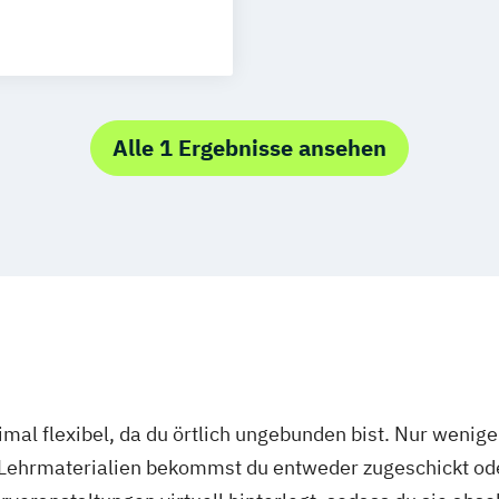
Security (DE/EN)
rg
Münster
nce (DE/EN)
schlandweit
e
EN
/EN)
Alle 1 Ergebnisse ansehen
(DE/EN)
mal flexibel, da du örtlich ungebunden bist. Nur wenig
 Lehrmaterialien bekommst du entweder zugeschickt oder