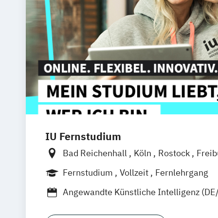
IU Fernstudium
Bad Reichenhall
Köln
Rostock
Frei
Frankfurt am Main
Stuttgart
Dresde
Fernstudium
Vollzeit
Fernlehrgang
Basel
Bielefeld
Deggendorf
Karlsr
Angewandte Künstliche Intelligenz (DE
Oberhausen
Offenbach
Saarbrücken
Artificial Intelligence (DE/EN)
Busines
Graz
Innsbruck
Wien
Zürich
Augsb