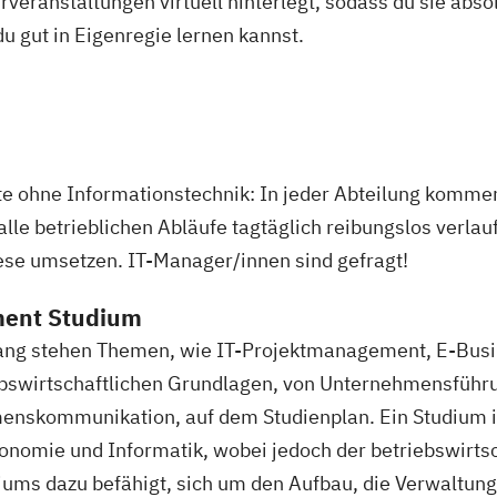
veranstaltungen virtuell hinterlegt, sodass du sie abs
 du gut in Eigenregie lernen kannst.
te ohne Informationstechnik: In jeder Abteilung komme
lle betrieblichen Abläufe tagtäglich reibungslos verl
iese umsetzen. IT-Manager/innen sind gefragt!
ment Studium
ng stehen Themen, wie IT-Projektmanagement, E-Busin
bswirtschaftlichen Grundlagen, von Unternehmensführun
menskommunikation, auf dem Studienplan. Ein Studium 
omie und Informatik, wobei jedoch der betriebswirtsch
ums dazu befähigt, sich um den Aufbau, die Verwaltung