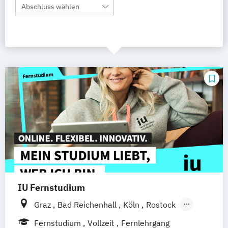
Abschluss wählen
IU Fernstudium
Graz
Bad Reichenhall
Köln
Rostock
Freiburg
Kiel
Frankfurt am Main
Fernstudium
Vollzeit
Fernlehrgang