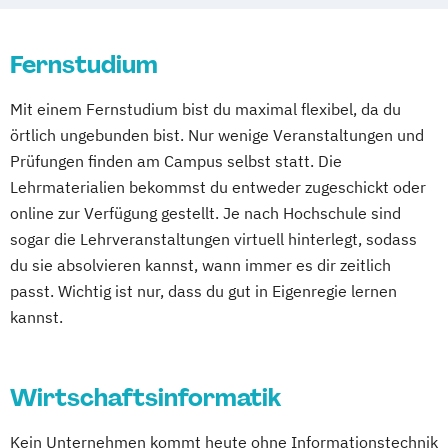
Studienzentrum Heilbronn
Studienzentrum Künzelsau
Fernstudium
Studienzentrum Würzburg
Studienzentrum Linz
Mit einem Fernstudium bist du maximal flexibel, da du
Studienzentrum Wien
örtlich ungebunden bist. Nur wenige Veranstaltungen und
Studienzentrum Feldkirch
Prüfungen finden am Campus selbst statt. Die
Lehrmaterialien bekommst du entweder zugeschickt oder
Studienzentrum Hamburg Logistik-Bachelor
online zur Verfügung gestellt. Je nach Hochschule sind
sogar die Lehrveranstaltungen virtuell hinterlegt, sodass
Studienzentrum Judenburg
du sie absolvieren kannst, wann immer es dir zeitlich
passt. Wichtig ist nur, dass du gut in Eigenregie lernen
kannst.
Wirtschaftsinformatik
Kein Unternehmen kommt heute ohne Informationstechnik