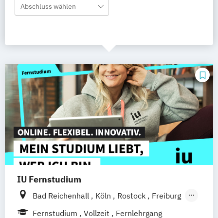
Abschluss wählen
IU Fernstudium
Bad Reichenhall
Köln
Rostock
Freiburg
Kiel
Frankfurt am Main
Stuttgart
Fernstudium
Vollzeit
Fernlehrgang