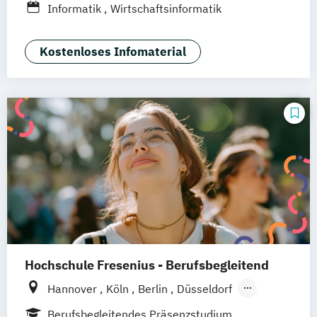
Informatik
Wirtschaftsinformatik
Leipzig
Online-Campus
Augsburg
Bielefeld
Braunschweig
Dresden
Kostenloses Infomaterial
Duisburg
Karlsruhe
Köln
Mainz
Münster
Stuttgart
Aachen
deutschlandweit
Bonn
Hochschule Fresenius - Berufsbegleitend
Hannover
Köln
Berlin
Düsseldorf
Frankfurt
Hamburg
Idstein
München
Berufsbegleitendes Präsenzstudium