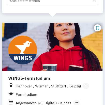
Studienform wählen
WINGS-Fernstudium
Hannover
Wismar
Stuttgart
Leipzig
Frankfurt am Main
Berlin
Hamburg
Fernstudium
Düsseldorf
München
Dortmund
Bonn
Angewandte KI
Digital Business