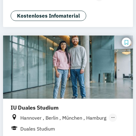
Nürnberg
Digitale Öffentliche Verwaltung
IT-Forensik
IT-Management & Consulting
Kostenloses Infomaterial
IT-Sicherheit und Forensik
Wirtschaftsinformatik
IU Duales Studium
Hannover
Berlin
München
Hamburg
Frankfurt am Main
Düsseldorf
Bremen
Duales Studium
Erfurt
Nürnberg
Dortmund
Mannheim