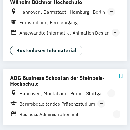
Wilhelm Büchner Hochschule
Hannover
Darmstadt
Hamburg
Berlin
Bonn
Nürnberg
München
Stuttgart
Fernstudium
Fernlehrgang
Göttingen
Leipzig
Freiburg
Wien
Angewandte Informatik
Animation Design
Zürich
Rostock
Dortmund
App-Entwicklung
Big Data und Data Science
Kostenloses Infomaterial
Digitale Medien
Game Design
Game Development
IT-Sicherheit
Industriedesign
Informatik
ADG Business School an der Steinbeis-
KI und maschinelles Lernen
Hochschule
Kommunikationsdesign
Hannover
Montabaur
Berlin
Stuttgart
Medizinische Informatik
München
Dortmund
100 % digital
Berufsbegleitendes Präsenzstudium
Nachhaltiges Design
Duales Studium
Professional Software Engineering
Business Administration mit
Technische Informatik
Spezialisierung Business Transformation &