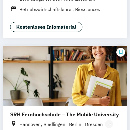
Wiesbaden
Online-Campus
Osnabrück
Betriebswirtschaftslehre
Biosciences
Oldenburg
Dortmund
Erfurt
Stuttgart
Braunschweig
Kostenloses Infomaterial
SRH Fernhochschule – The Mobile University
Hannover
Riedlingen
Berlin
Dresden