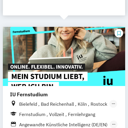
IU Fernstudium
Bielefeld
Bad Reichenhall
Köln
Rostock
Freiburg
Kiel
Frankfurt am Main
Fernstudium
Vollzeit
Fernlehrgang
Stuttgart
Dresden
Aachen
Basel
Angewandte Künstliche Intelligenz (DE/EN)