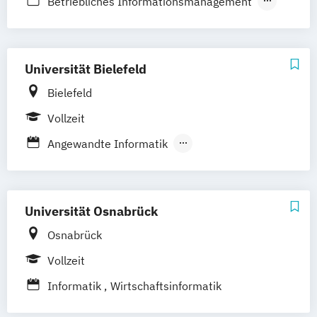
Betriebliches Informationsmanagement
Informatik – Medieninformatik
Informatik – Technische Informatik
Informatik – Verteilte und Mobile
Universität Bielefeld
Anwendungen
Bielefeld
Wirtschaftsfinformatik
Vollzeit
Wirtschaftsinformatik
Angewandte Informatik
Bioinformatik und Genomforschung
Data Science
Kognitive Informatik
Naturwissenschaftliche Informatik
Universität Osnabrück
Osnabrück
Vollzeit
Informatik
Wirtschaftsinformatik