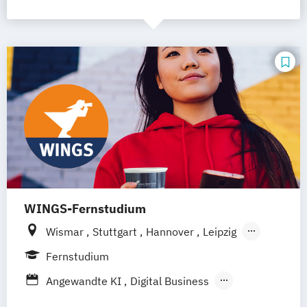
WINGS-Fernstudium
Wismar
Stuttgart
Hannover
Leipzig
Frankfurt am Main
Berlin
Hamburg
Fernstudium
Düsseldorf
München
Dortmund
Bonn
Angewandte KI
Digital Business
Nürnberg
Digitale Öffentliche Verwaltung