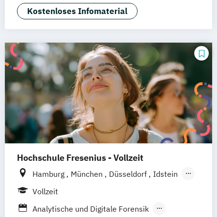
IT-Forensik
IT-Management & Consulting
Kostenloses Infomaterial
IT-Sicherheit und Forensik
Wirtschaftsinformatik
Hochschule Fresenius - Vollzeit
Hamburg
München
Düsseldorf
Idstein
Berlin
Frankfurt am Main
Köln
Vollzeit
Heidelberg
Wiesbaden
Wolfenbüttel
Analytische und Digitale Forensik
Braunschweig
Erfurt