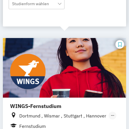
Studienform wählen
WINGS-Fernstudium
Dortmund
Wismar
Stuttgart
Hannover
Leipzig
Frankfurt am Main
Berlin
Fernstudium