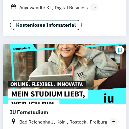
Hamburg
Düsseldorf
München
Bonn
Angewandte KI
Digital Business
Nürnberg
Digitale Öffentliche Verwaltung
IT-Forensik
IT-Management & Consulting
Kostenloses Infomaterial
IT-Sicherheit und Forensik
Wirtschaftsinformatik
IU Fernstudium
Bad Reichenhall
Köln
Rostock
Freiburg