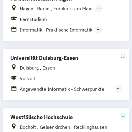
Smart Systems
Hagen
Berlin
Frankfurt am Main
Software Development and Management
Hamburg
Coesfeld
Hannover
Fernstudium
Virtual Worlds
Karlsruhe
Leipzig
München
Neuss
Informatik
Praktische Informatik
Stuttgart
Nürnberg
Bonn
Wirtschaftsinformatik
Universität Duisburg-Essen
Duisburg
Essen
Vollzeit
Angewandte Informatik - Schwerpunkte
Ingenieur- oder Medieninformatik
Angewandte Informatik - Systems
Engineering
Westfälische Hochschule
Wirtschaftsinformatik
Bocholt
Gelsenkirchen
Recklinghausen
Wirtschaftsinformatik (VAWI - virtuelle