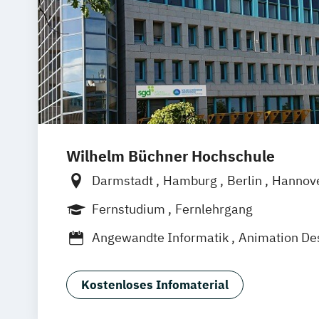
Wilhelm Büchner Hochschule
Darmstadt
Hamburg
Berlin
Hannov
Nürnberg
München
Stuttgart
Götti
Fernstudium
Fernlehrgang
Freiburg
Wien
Zürich
Rostock
Dor
Angewandte Informatik
Animation De
App-Entwicklung
Big Data und Data S
Digitale Medien
Game Design
Game 
Kostenloses Infomaterial
IT-Sicherheit
Industriedesign
Inform
KI und maschinelles Lernen
Kommunik