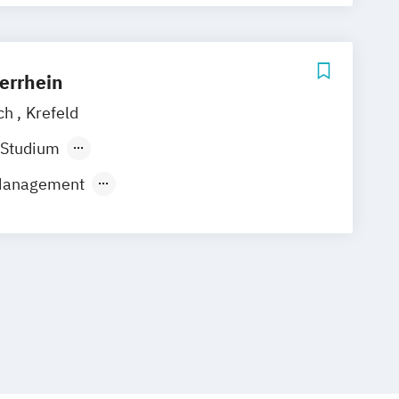
errhein
ch
Krefeld
 Studium
ndes Präsenzstudium
 Management
 Management
Teilzeit
Informatik
formatik
Wirtschaftsinformatik