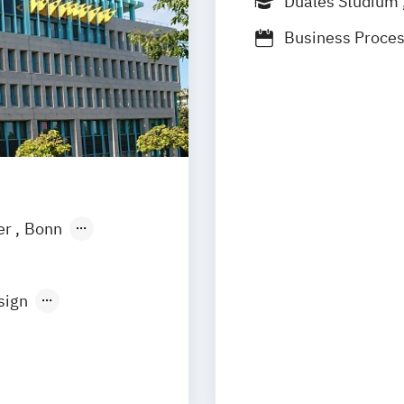
Duales Studium
Business Proc
IT-Consulting
Künstliche Intel
Software Deve
Virtual Worlds
er
Bonn
ngen
Leipzig
tmund
sign
cience
Development
atik
ationsdesign