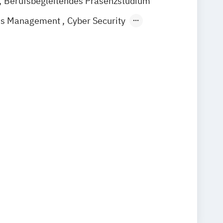
Berufsbegleitendes Präsenzstudium
ess Management
Cyber Security
IT-Management
ligenz & Data Science
Smart Systems
lopment and Management