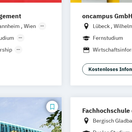
agement
oncampus Gmb
annheim
Wien
Lübeck
Wilhel
orf
Köln
Berlin
Emden
tudium
Fernstudium
rship
Wirtschaftsinfo
ent
Kostenloses Infom
Fachhochschule 
Bergisch Gladb
Marburg