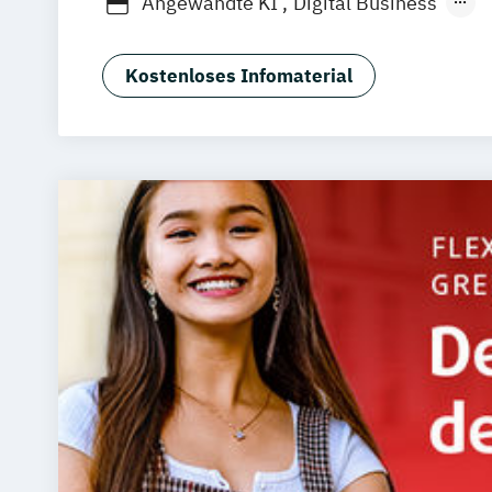
Angewandte KI
Digital Business
Digitale Öffentliche Verwaltung
IT-Fo
IT-Management & Consulting
Kostenloses Infomaterial
IT-Sicherheit und Forensik
Wirtschaft