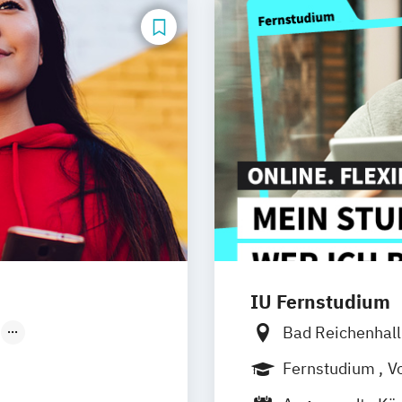
IU Fernstudium
Bad Reichenhal
Düsseldorf
Frankfurt am M
Fernstudium
Vo
Basel
Bielefel