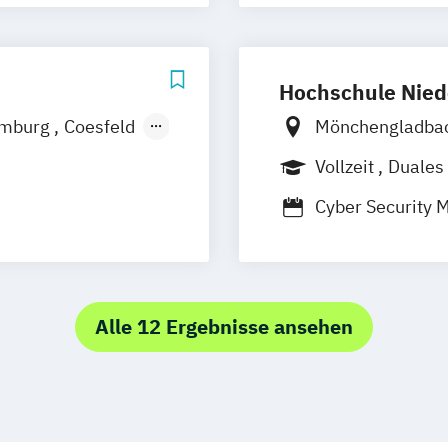
 Design
ormatik
Hochschule Nied
mburg
Coesfeld
Mönchengladba
en
Neuss
Vollzeit
Duales
Berufsbegleite
Cyber Security
Cyber Security
Medizinische In
Alle 12 Ergebnisse ansehen