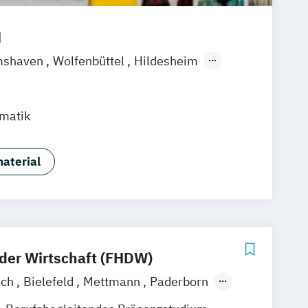
H
mshaven
Wolfenbüttel
Hildesheim
Brandenburg
Frankfurt am Main
Kiel
rmatik
aterial
der Wirtschaft (FHDW)
ach
Bielefeld
Mettmann
Paderborn