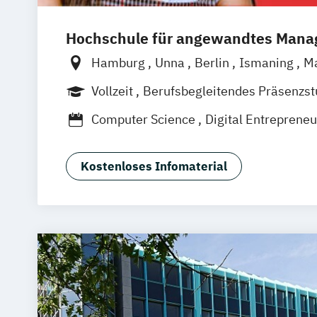
Hochschule für angewandtes Man
Hamburg
Unna
Berlin
Ismaning
M
Frankfurt
Hannover
Leipzig
Düsseld
Vollzeit
Berufsbegleitendes Präsenzs
Nürnberg
Stuttgart
Duales Studium
Computer Science
Digital Entrepreneu
Digital Innovation
Software Developm
Wirtschaftsinformatik
Kostenloses Infomaterial
Wirtschaftsinformatik - Cyber Security