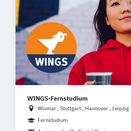
WINGS-Fernstudium
Wismar
Stuttgart
Hannover
Leipzig
Frankfurt am Main
Berlin
Hamburg
Fernstudium
München
Dortmund
Bonn
Nürnberg