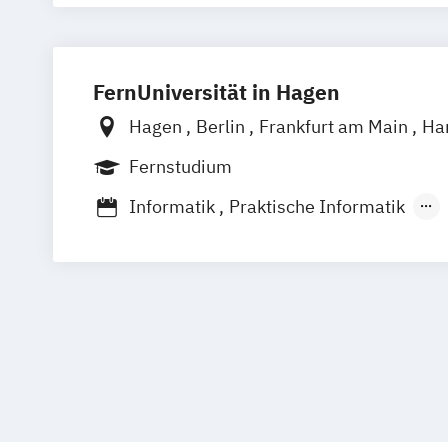
Medizinische Informatik
Nachhaltiges
Professional Software Engineering
Technische Informatik
Wirtschaftsinf
FernUniversität in Hagen
Hagen
Berlin
Frankfurt am Main
Ha
Hannover
Karlsruhe
Leipzig
Münch
Fernstudium
Stuttgart
Nürnberg
Bonn
Informatik
Praktische Informatik
Wirtschaftsinformatik