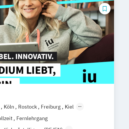
l
Köln
Rostock
Freiburg
Kiel
ain
Stuttgart
Dresden
Aachen
llzeit
Fernlehrgang
d
Deggendorf
Karlsruhe
Kassel