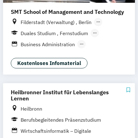
SMT School of Management and Technology
Filderstadt (Verwaltung)
Berlin
Fernstudium
Stuttgart
Duales Studium
Fernstudium
Berufsbegleitendes Präsenzstudium
Business Administration
Qualitätsmanagement
Executive MBA Integrated Management
Kostenloses Infomaterial
IT Systems Engineering
Master of Business Engineering (MBE) mit
Vertiefung Technology Management
Heilbronner Institut für Lebenslanges
Wirtschaftsinformatik
Lernen
Wirtschaftsingenieurswesen
Heilbronn
Berufsbegleitendes Präsenzstudium
Wirtschaftsinformatik – Digitale