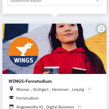
Studienform wählen
WINGS-Fernstudium
Wismar
Stuttgart
Hannover
Leipzig
Frankfurt am Main
Berlin
Hamburg
Fernstudium
Düsseldorf
München
Dortmund
Bonn
Angewandte KI
Digital Business