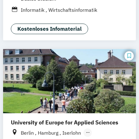
Erfurt
Nürnberg
Hannover
Dortmund
Informatik
Wirtschaftsinformatik
Mannheim
Leipzig
Online-Campus
Augsburg
Bielefeld
Braunschweig
Kostenloses Infomaterial
Dresden
Duisburg
Karlsruhe
Köln
Mainz
Münster
Stuttgart
Aachen
deutschlandweit
Bonn
University of Europe for Applied Sciences
Berlin
Hamburg
Iserlohn