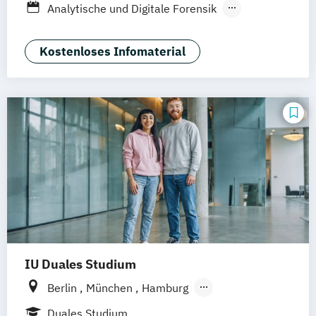
Analytische und Digitale Forensik
Braunschweig
Erfurt
Bioscience
Computer Science (EN)
Digital Management
Kostenloses Infomaterial
Digitales Management & Leadership
E-Commerce & Logistics (EN)
Industrial Engineering & International
Management (EN)
International Business Management (EN)
SAP Engineering & Analytics (Heidelberg)
(EN)
IU Duales Studium
Berlin
München
Hamburg
Frankfurt am Main
Düsseldorf
Bremen
Duales Studium