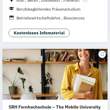
Köln
Berlin
Düsseldorf
Frankfurt
Hamburg
Idstein
München
Wiesbaden
Berufsbegleitendes Präsenzstudium
Online-Campus
Osnabrück
Oldenburg
Betriebswirtschaftslehre
Biosciences
Hannover
Dortmund
Erfurt
Stuttgart
Braunschweig
Kostenloses Infomaterial
SRH Fernhochschule – The Mobile University