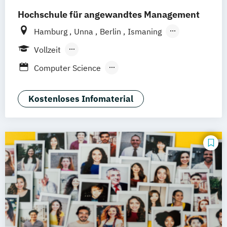
Applied Data Science and Artificial
Hochschule für angewandtes Management
Intelligence – General Track (EN)
Information Technology and Business
Hamburg
Unna
Berlin
Ismaning
Transformation in cooperation with SAP
Mannheim
Wien
Frankfurt
Hannover
Vollzeit
(EN)
Leipzig
Düsseldorf
Köln
Nürnberg
Berufsbegleitendes Präsenzstudium
Computer Science
Stuttgart
Duales Studium
Digital Entrepreneurship
Digital Innovation
Kostenloses Infomaterial
Software Development
Wirtschaftsinformatik
Wirtschaftsinformatik - Cyber Security