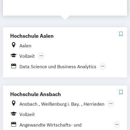
Hochschule Aalen
Aalen
Vollzeit
Berufsbegleitendes Präsenzstudium
Data Science und Business Analytics
Informatik
Medieninformatik
Wirtschaftsinformatik
Hochschule Ansbach
Ansbach
Weißenburg i. Bay.
Herrieden
Feuchtwangen
Rothenburg o.d.T.
Vollzeit
Angewandte Wirtschafts- und