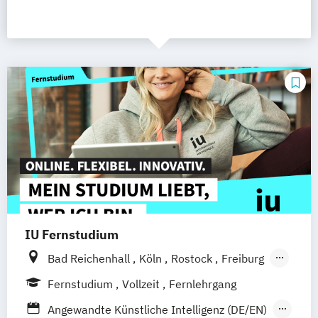
IU Fernstudium
Bad Reichenhall
Köln
Rostock
Freiburg
Kiel
Frankfurt am Main
Stuttgart
Fernstudium
Vollzeit
Fernlehrgang
Dresden
Aachen
Basel
Bielefeld
Angewandte Künstliche Intelligenz (DE/EN)