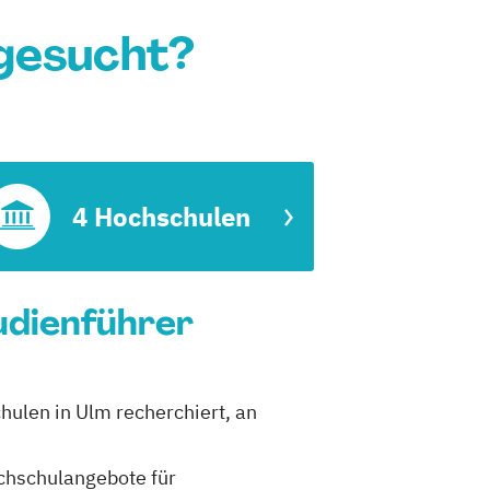
 gesucht?
4 Hochschulen
tudienführer
chulen in Ulm recherchiert, an
ochschulangebote für