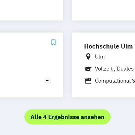
Security (DE/EN)
rg
Münster
nce (DE/EN)
schlandweit
e
EN
/EN)
Hochschule Ulm
(DE/EN)
Ulm
Vollzeit
Duales
Computational S
Computer Scien
chologie
Computer Scienc
Wirtschaftsinfo
Alle 4 Ergebnisse ansehen