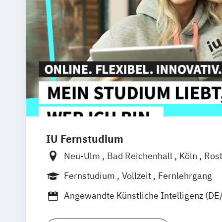
IU Fernstudium
Neu-Ulm
Bad Reichenhall
Köln
Ros
Kiel
Frankfurt am Main
Stuttgart
Dr
Fernstudium
Vollzeit
Fernlehrgang
Basel
Bielefeld
Deggendorf
Karlsr
Angewandte Künstliche Intelligenz (DE
Oberhausen
Offenbach
Saarbrücken
Artificial Intelligence (DE/EN)
Busines
Innsbruck
Wien
Zürich
Augsburg
F