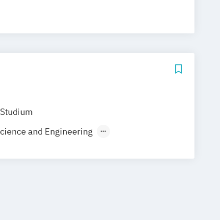
 Studium
cience and Engineering
ce
e - International Program
Informatik
rmatik