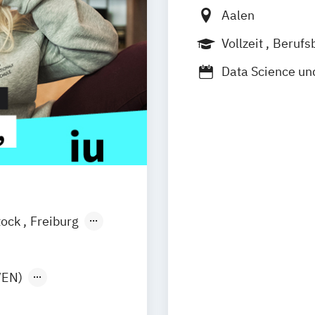
Aalen
Vollzeit
Berufs
Data Science un
Medieninformat
tock
Freiburg
esden
Aachen
uhe
Kassel
/EN)
Graz
s Intelligence
reising