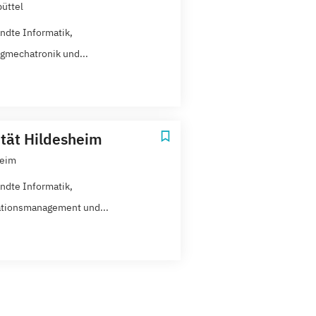
üttel
dte Informatik,
gmechatronik und...
ität Hildesheim
heim
dte Informatik,
tionsmanagement und...