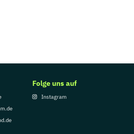
Folge uns auf
e
Instagram
um.de
nd.de