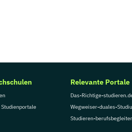
chschulen
Relevante Portale
en
Das-Richtige-studieren.d
 Studienportale
Wegweiser-duales-Studi
Studieren-berufsbegleite