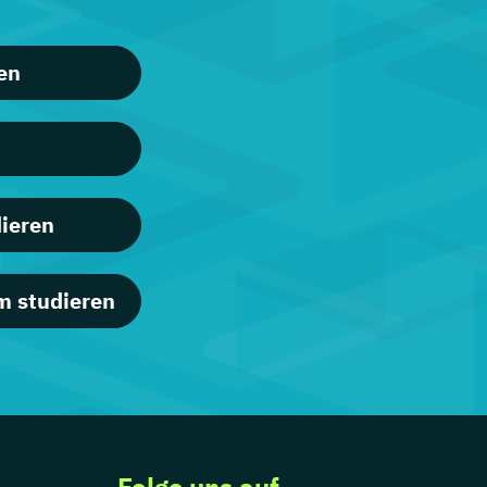
en
dieren
m studieren