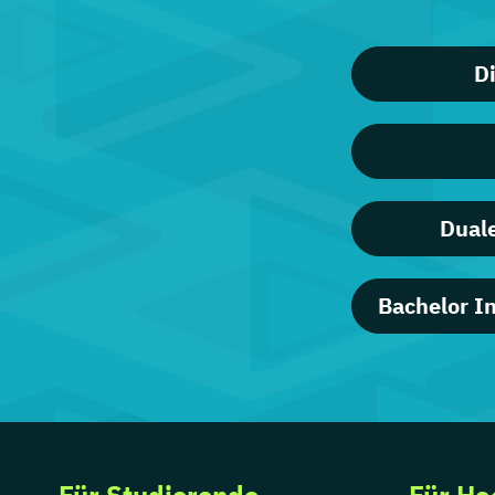
D
Duale
Bachelor I