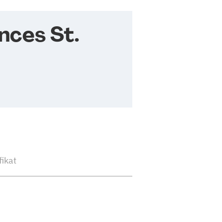
nces St.
fikat