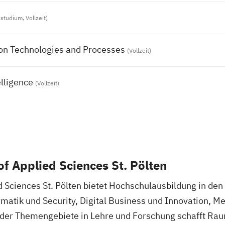
studium, Vollzeit)
ion Technologies and Processes
(Vollzeit)
elligence
(Vollzeit)
of Applied Sciences St. Pölten
ed Sciences St. Pölten bietet Hochschulausbildung in d
rmatik und Security, Digital Business und Innovation, M
 der Themengebiete in Lehre und Forschung schafft Raum