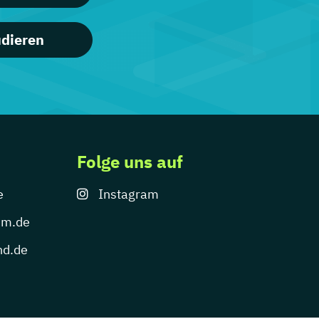
udieren
Folge uns auf
e
Instagram
um.de
nd.de