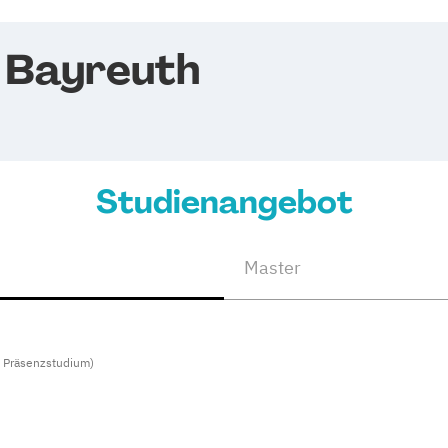
t Bayreuth
Studienangebot
Master
s Präsenzstudium)