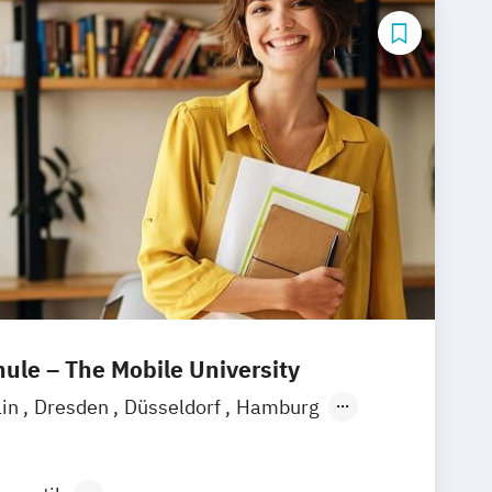
le – The Mobile University
lin
Dresden
Düsseldorf
Hamburg
München
Stuttgart
Ellwangen
Zell
eim
Wertheim
Wien