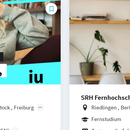
SRH Fernhochschu
tock
Freiburg
Riedlingen
Ber
esden
Aachen
Hannover
Köln
Fernstudium
uhe
Kassel
Leipzig
Mannh