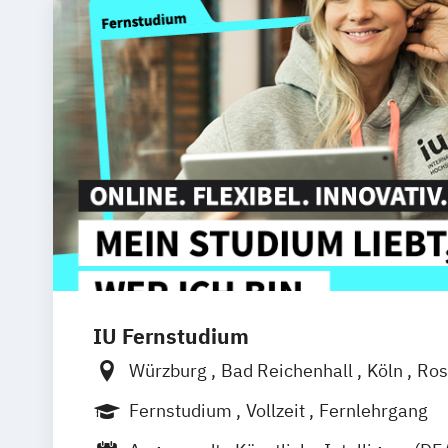
IU Fernstudium
Würzburg
Bad Reichenhall
Köln
Ros
Kiel
Frankfurt am Main
Stuttgart
Dr
Fernstudium
Vollzeit
Fernlehrgang
Basel
Bielefeld
Deggendorf
Karlsr