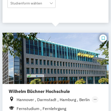
Studienform wählen
Wilhelm Büchner Hochschule
Hannover
Darmstadt
Hamburg
Berlin
Bonn
Nürnberg
München
Stuttgart
Fernstudium
Fernlehrgang