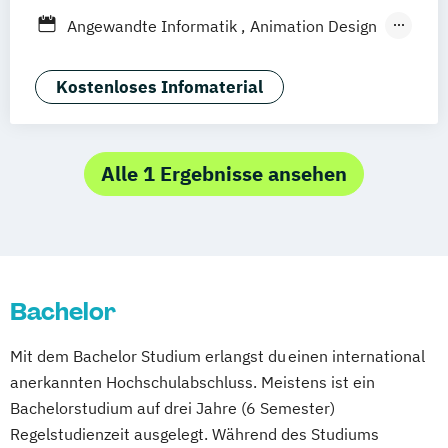
Göttingen
Leipzig
Freiburg
Wien
Angewandte Informatik
Animation Design
Zürich
Rostock
Dortmund
App-Entwicklung
Big Data und Data Science
Kostenloses Infomaterial
Digitale Medien
Game Design
Game Development
IT-Sicherheit
Industriedesign
Informatik
Alle 1 Ergebnisse ansehen
KI und maschinelles Lernen
Kommunikationsdesign
Medizinische Informatik
Nachhaltiges Design
Bachelor
Professional Software Engineering
Technische Informatik
Mit dem Bachelor Studium erlangst du einen international
Wirtschaftsinformatik
anerkannten Hochschulabschluss. Meistens ist ein
Bachelorstudium auf drei Jahre (6 Semester)
Regelstudienzeit ausgelegt. Während des Studiums