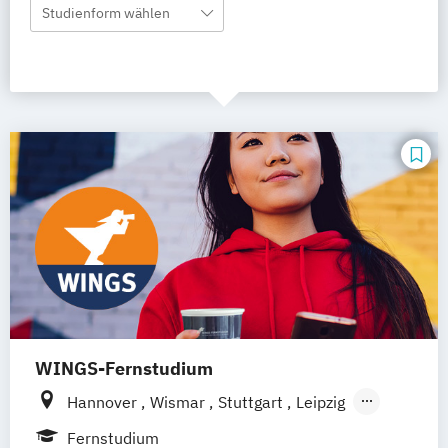
Studienform wählen
WINGS-Fernstudium
Hannover
Wismar
Stuttgart
Leipzig
Frankfurt am Main
Berlin
Hamburg
Fernstudium