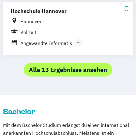
Wirtschaftsinformatik
Hochschule Hannover
Hannover
Vollzeit
Angewandte Informatik
Maschinenbau-Informatik
Mediendesigninformatik
Wirtschaftsinformatik
Alle 13 Ergebnisse ansehen
Bachelor
Mit dem Bachelor Studium erlangst du einen international
anerkannten Hochschulabschluss. Meistens ist ein