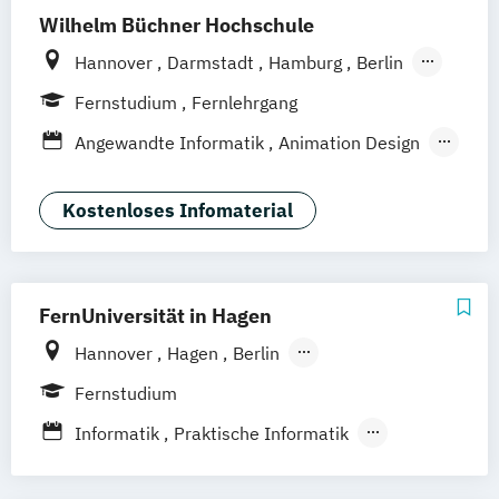
Wilhelm Büchner Hochschule
Hannover
Darmstadt
Hamburg
Berlin
Bonn
Nürnberg
München
Stuttgart
Fernstudium
Fernlehrgang
Göttingen
Leipzig
Freiburg
Wien
Angewandte Informatik
Animation Design
Zürich
Rostock
Dortmund
App-Entwicklung
Big Data und Data Science
Kostenloses Infomaterial
Digitale Medien
Game Design
Game Development
IT-Sicherheit
Industriedesign
Informatik
FernUniversität in Hagen
KI und maschinelles Lernen
Hannover
Hagen
Berlin
Kommunikationsdesign
Frankfurt am Main
Hamburg
Coesfeld
Medizinische Informatik
Fernstudium
Karlsruhe
Leipzig
München
Neuss
Nachhaltiges Design
Informatik
Praktische Informatik
Stuttgart
Nürnberg
Bonn
Professional Software Engineering
Wirtschaftsinformatik
Technische Informatik