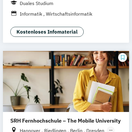
Frankfurt am Main
Düsseldorf
Bremen
Duales Studium
Erfurt
Nürnberg
Dortmund
Mannheim
Informatik
Wirtschaftsinformatik
Leipzig
Online-Campus
Augsburg
Bielefeld
Braunschweig
Dresden
Kostenloses Infomaterial
Duisburg
Karlsruhe
Köln
Mainz
Münster
Stuttgart
Aachen
deutschlandweit
Bonn
SRH Fernhochschule – The Mobile University
Hannover
Riedlingen
Berlin
Dresden