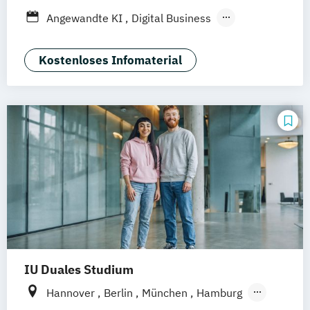
Düsseldorf
München
Dortmund
Bonn
Angewandte KI
Digital Business
Nürnberg
Digitale Öffentliche Verwaltung
IT-Forensik
IT-Management & Consulting
Kostenloses Infomaterial
IT-Sicherheit und Forensik
Wirtschaftsinformatik
IU Duales Studium
Hannover
Berlin
München
Hamburg