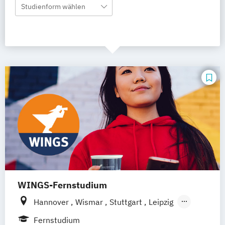
Studienform wählen
WINGS-Fernstudium
Hannover
Wismar
Stuttgart
Leipzig
Frankfurt am Main
Berlin
Hamburg
Fernstudium