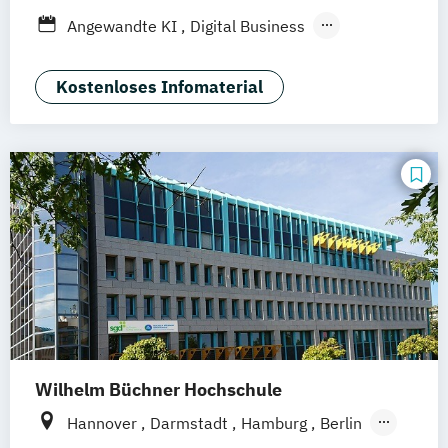
Düsseldorf
München
Dortmund
Bonn
Angewandte KI
Digital Business
Nürnberg
Digitale Öffentliche Verwaltung
IT-Forensik
IT-Management & Consulting
Kostenloses Infomaterial
IT-Sicherheit und Forensik
Wirtschaftsinformatik
Wilhelm Büchner Hochschule
Hannover
Darmstadt
Hamburg
Berlin