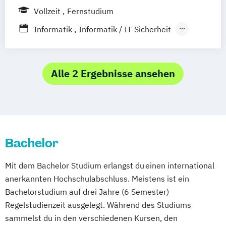
Vollzeit
Fernstudium
Informatik
Informatik / IT-Sicherheit
Informations- und Kommunikationstechnik
Wirtschaftsinformatik
Alle 2 Ergebnisse ansehen
Bachelor
Mit dem Bachelor Studium erlangst du einen international
anerkannten Hochschulabschluss. Meistens ist ein
Bachelorstudium auf drei Jahre (6 Semester)
Regelstudienzeit ausgelegt. Während des Studiums
sammelst du in den verschiedenen Kursen, den