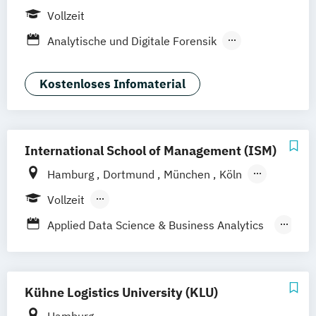
Berlin
Frankfurt am Main
Köln
Vollzeit
Heidelberg
Wiesbaden
Wolfenbüttel
Analytische und Digitale Forensik
Braunschweig
Erfurt
Bioscience
Computer Science (EN)
Digital Management
Kostenloses Infomaterial
Digitales Management & Leadership
E-Commerce & Logistics (EN)
Industrial Engineering & International
International School of Management (ISM)
Management (EN)
Hamburg
Dortmund
München
Köln
International Business Management (EN)
Stuttgart
Frankfurt am Main
Berlin
SAP Engineering & Analytics (Heidelberg)
Vollzeit
(EN)
Berufsbegleitendes Präsenzstudium
Applied Data Science & Business Analytics
Fernstudium
(EN)
Business Administration Data Analysis
(DE/EN)
Kühne Logistics University (KLU)
Business Intelligence & Data Science (EN)