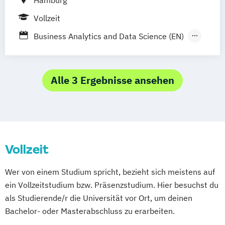
Hamburg
Management Business Intelligence & Data
Vollzeit
Science
Business Analytics and Data Science (EN)
Digital Management and Innovation (EN)
Alle 3 Ergebnisse ansehen
Vollzeit
Wer von einem Studium spricht, bezieht sich meistens auf
ein Vollzeitstudium bzw. Präsenzstudium. Hier besuchst du
als Studierende/r die Universität vor Ort, um deinen
Bachelor- oder Masterabschluss zu erarbeiten.