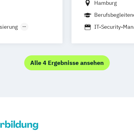
Hamburg
Berufsbegleiten
isierung
IT-Security-Ma
cklung
kt
Alle 4 Ergebnisse ansehen
IT-Betriebswirt
- Java
Schwerpunkt
rbildung
chnik -