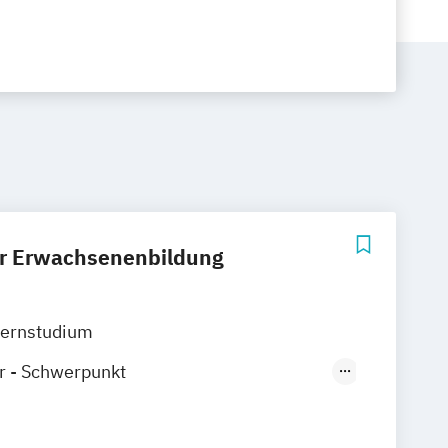
r Erwachsenenbildung
ernstudium
r - Schwerpunkt
wicklung
r - Schwerpunkt Systemintegration