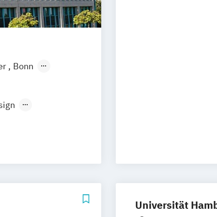
Geprüfter Betrie
Geprüfter IT-M
Geprüfter Wirts
IT-Sicherheit I 
Informatiker -
er
Bonn
Informatiker - 
ngen
Leipzig
Informationstec
tmund
Medieninformat
sign
Staatlich geprüf
cience
Development
Staatlich geprüf
atik
Schwerpunkt In
ationsdesign
 Design
ormatik
Universität Ham