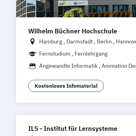
Wilhelm Büchner Hochschule
Hamburg
Darmstadt
Berlin
Hannov
Nürnberg
München
Stuttgart
Götti
Fernstudium
Fernlehrgang
Freiburg
Wien
Zürich
Rostock
Dor
Angewandte Informatik
Animation De
App-Entwicklung
Big Data und Data S
Digitale Medien
Game Design
Game 
Kostenloses Infomaterial
IT-Sicherheit
Industriedesign
Inform
KI und maschinelles Lernen
Kommunik
Medizinische Informatik
Nachhaltiges
Professional Software Engineering
Technische Informatik
Wirtschaftsinf
ILS - Institut für Lernsysteme