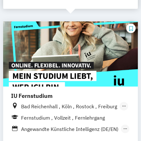
IU Fernstudium
Bad Reichenhall
Köln
Rostock
Freiburg
Kiel
Frankfurt am Main
Stuttgart
Fernstudium
Vollzeit
Fernlehrgang
Dresden
Aachen
Basel
Bielefeld
Angewandte Künstliche Intelligenz (DE/EN)
Deggendorf
Karlsruhe
Kassel
Artificial Intelligence (DE/EN)