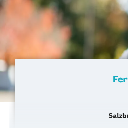
Fer
Salzb