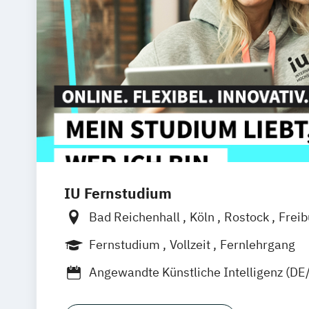
IU Fernstudium
Bad Reichenhall
Köln
Rostock
Frei
Frankfurt am Main
Stuttgart
Dresde
Fernstudium
Vollzeit
Fernlehrgang
Basel
Bielefeld
Deggendorf
Karlsr
Angewandte Künstliche Intelligenz (DE
Oberhausen
Offenbach
Saarbrücken
Artificial Intelligence (DE/EN)
Busines
Graz
Innsbruck
Wien
Zürich
Augsb