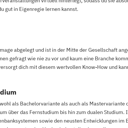
veranstaltungen virtuell hinterlegt, sodass du sie abs
 du gut in Eigenregie lernen kannst.
-Image abgelegt und ist in der Mitte der Gesellschaft a
innen gefragt wie nie zu vor und kaum eine Branche kom
 versorgt dich mit diesem wertvollen Know-How und kann
udium
owohl als Bachelorvariante als auch als Mastervariante 
ium über das Fernstudium bis hin zum dualen Studium. In
enbanksystemen sowie den neusten Entwicklungen im B