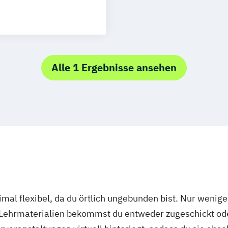
Security (DE/EN)
rg
Münster
nce (DE/EN)
schlandweit
e
EN
/EN)
Alle 1 Ergebnisse ansehen
(DE/EN)
mal flexibel, da du örtlich ungebunden bist. Nur wenig
 Lehrmaterialien bekommst du entweder zugeschickt oder