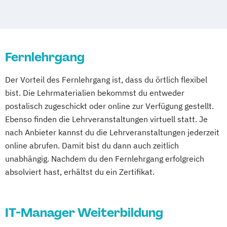
Staatlich geprüfte/r Techniker/in (Bachelor
Kommunikationsdesign
Professional in Technik) - Elektrotechnik
Medizinische Informatik
Web-Designer/in (SGD)
Nachhaltiges Design
Fernlehrgang
Professional Software Engineering
Technische Informatik
Der Vorteil des Fernlehrgang ist, dass du örtlich flexibel
Wirtschaftsinformatik
bist. Die Lehrmaterialien bekommst du entweder
postalisch zugeschickt oder online zur Verfügung gestellt.
Ebenso finden die Lehrveranstaltungen virtuell statt. Je
nach Anbieter kannst du die Lehrveranstaltungen jederzeit
online abrufen. Damit bist du dann auch zeitlich
unabhängig. Nachdem du den Fernlehrgang erfolgreich
absolviert hast, erhältst du ein Zertifikat.
IT-Manager Weiterbildung