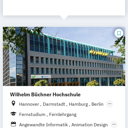
Wilhelm Büchner Hochschule
Hannover
Darmstadt
Hamburg
Berlin
Bonn
Nürnberg
München
Stuttgart
Fernstudium
Fernlehrgang
Göttingen
Leipzig
Freiburg
Wien
Angewandte Informatik
Animation Design