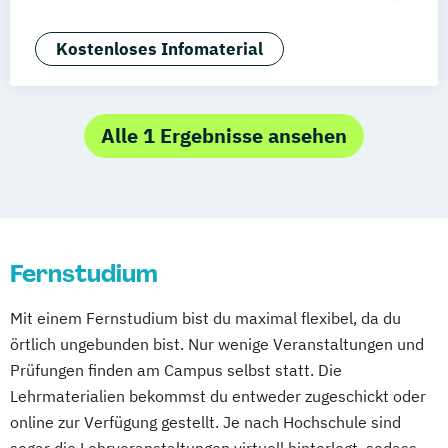
Zürich
Rostock
Dortmund
App-Entwicklung
Big Data und Data Science
Kostenloses Infomaterial
Digitale Medien
Game Design
Game Development
IT-Sicherheit
Industriedesign
Informatik
Alle 1 Ergebnisse ansehen
KI und maschinelles Lernen
Kommunikationsdesign
Medizinische Informatik
Nachhaltiges Design
Fernstudium
Professional Software Engineering
Technische Informatik
Mit einem Fernstudium bist du maximal flexibel, da du
Wirtschaftsinformatik
örtlich ungebunden bist. Nur wenige Veranstaltungen und
Prüfungen finden am Campus selbst statt. Die
Lehrmaterialien bekommst du entweder zugeschickt oder
online zur Verfügung gestellt. Je nach Hochschule sind