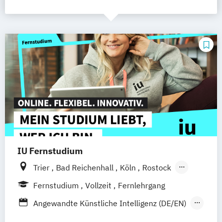
IU Fernstudium
Trier
Bad Reichenhall
Köln
Rostock
Freiburg
Kiel
Frankfurt am Main
Fernstudium
Vollzeit
Fernlehrgang
Stuttgart
Dresden
Aachen
Basel
Angewandte Künstliche Intelligenz (DE/EN)
Bielefeld
Deggendorf
Karlsruhe
Kassel
Artificial Intelligence (DE/EN)